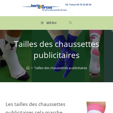
Skip
to
content
MENU
Tailles des chaussettes
publicitaires
>
Tailles des chaussettes publicitaires
Les tailles des chaussettes
publicitaires cela marche