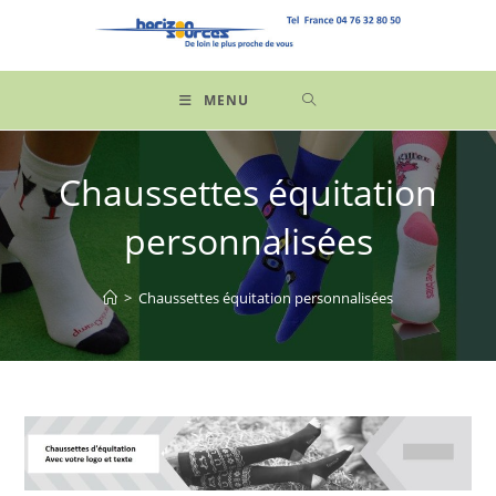
Skip
to
content
MENU
Chaussettes équitation
personnalisées
>
Chaussettes équitation personnalisées