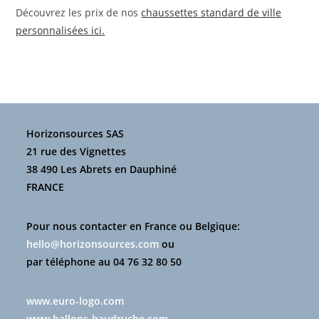
Découvrez les prix de nos
chaussettes standard de ville
personnalisées ici.
Horizonsources SAS
21 rue des Vignettes
38 490 Les Abrets en Dauphiné
FRANCE
Pour nous contacter en France ou Belgique:
hello@horizonsources.com
ou
par téléphone au 04 76 32 80 50
www.euro-logo.com
www.ballons-baudruche.com