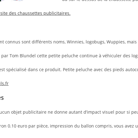
 site des chaussettes publicitaires.
ont connus sont différents noms, Winnies, logobugs, Wuppies, mais l’
s par Tom Blundel cette petite peluche continue à véhiculer des log
est spécialisé dans ce produit. Petite peluche avec des pieds autoc
s.f
r
es
 Aucun objet publicitaire ne donne autant d’impact visuel pour si peu
ron 0.10 euro par pièce, impression du ballon compris, vous avez 