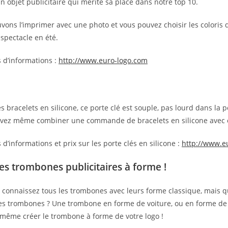
 objet publicitaire qui mérite sa place dans notre top 10.
ons l’imprimer avec une photo et vous pouvez choisir les coloris de
 spectacle en été.
 d’informations :
http://www.euro-logo.com
s bracelets en silicone, ce porte clé est souple, pas lourd dans l
vez même combiner une commande de bracelets en silicone avec ces 
 d’informations et prix sur les porte clés en silicone :
http://www.e
es trombones publicitaires à forme !
 connaissez tous les trombones avec leurs forme classique, mais q
ces trombones ? Une trombone en forme de voiture, ou en forme de
même créer le trombone à forme de votre logo !